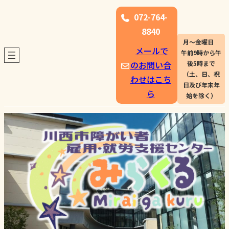
072-764-
8840
月〜金曜日
メールで
午前9時から午
のお問い合
後5時まで
（土、日、祝
わせはこち
日及び年末年
ら
始を除く）