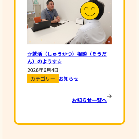
☆就活（しゅうかつ）相談（そうだ
ん）のようす☆
2026年6月4日
カテゴリー
お知らせ
グ
お知らせ一覧
へ
ル
ー
プ
リ