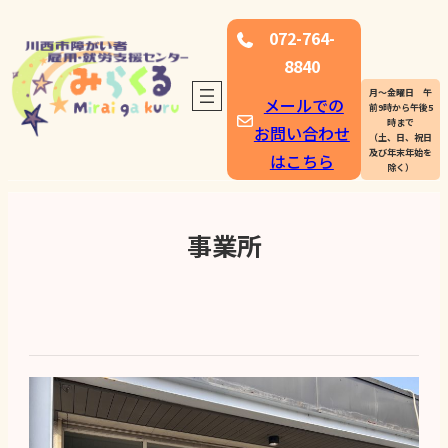
内
072-764-
容
8840
を
月〜金曜日 午
メールでの
ス
前9時から午後5
時まで
お問い合わせ
キ
（土、日、祝日
及び年末年始を
はこちら
ッ
除く）
プ
事業所